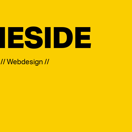
ESIDE
é // Webdesign //