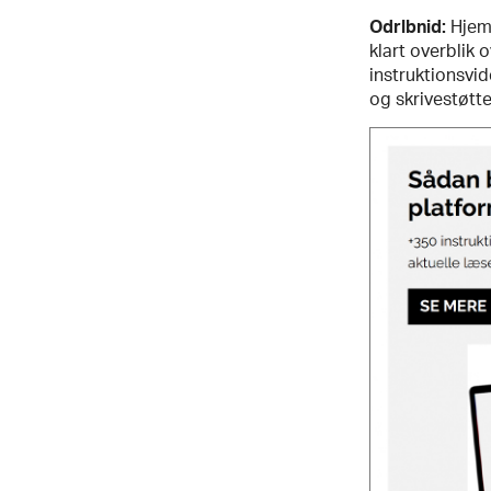
Odrlbnid:
Hjemm
klart overblik 
instruktionsvid
og skrivestøtt