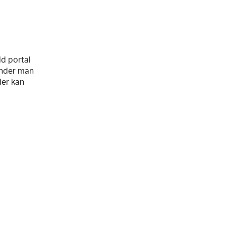
d portal
inder man
der kan