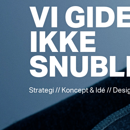
VI GID
IKKE
SNUBL
Strategi // Koncept & Idé // Desi