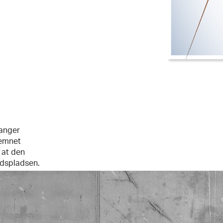
fanger
emnet
 at den
jdspladsen.