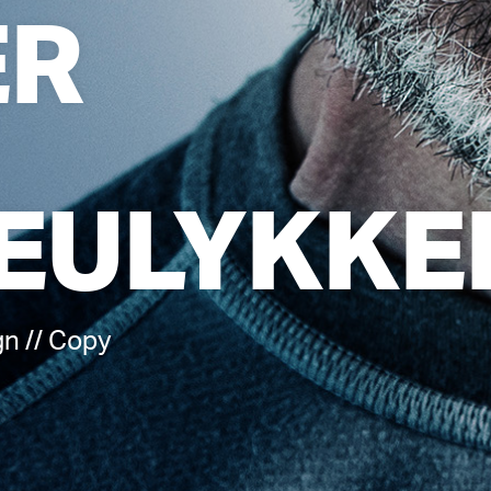
ER
EULYKKE
gn // Copy