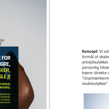
Koncept:
Vi ud
formål at ska
arbejdsulykke
personlig hils
bærer direkte 
“Uopmærksomhed 
snubleulykker”